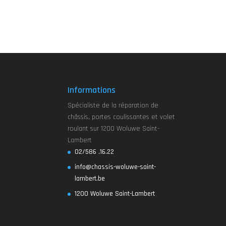
Informations
Spécialiste de la réparation de
châssis, portes coulissantes et volet
roulant sur 1200 Woluwe Saint-
Lambert
02/586 .16.22
info@chassis-woluwe-saint-
lambert.be
1200 Woluwe Saint-Lambert