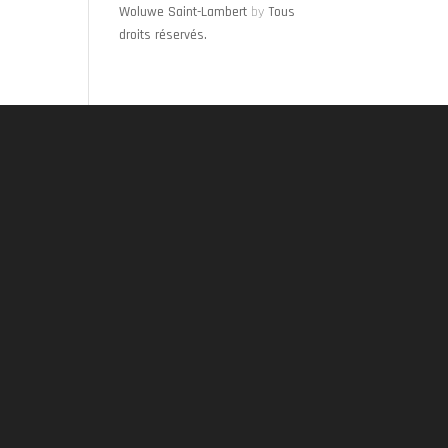
Woluwe Saint-Lambert
by
Tous
droits réservés.