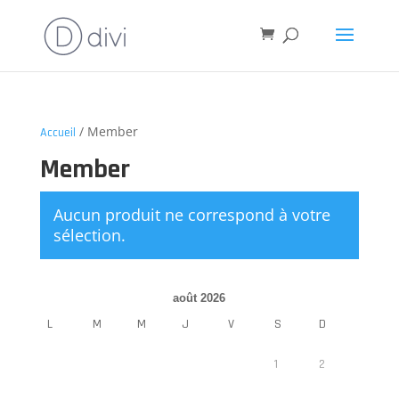
/ Member
Accueil
Member
Aucun produit ne correspond à votre
sélection.
août 2026
L
M
M
J
V
S
D
1
2