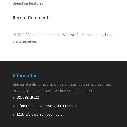
Operation Restored
Recent Comments
© 2021
Réparation de châssis Woluwe Saint-Lambert
by
Tous
droits réservés.
Informations
Spécialiste de la réparation de châssis, portes coulissantes
et volet roulant sur 1200 Woluwe Saint-Lambert
02/586 .16.22
info@chassis-woluwe-saint-lambert.be
1200 Woluwe Saint-Lambert