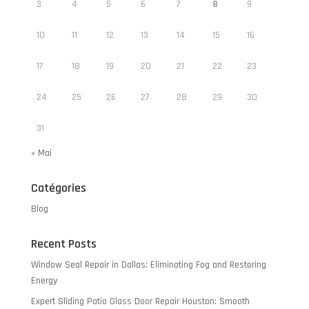
3
4
5
6
7
8
9
10
11
12
13
14
15
16
17
18
19
20
21
22
23
24
25
26
27
28
29
30
31
« Mai
Catégories
Blog
Recent Posts
Window Seal Repair in Dallas: Eliminating Fog and Restoring
Energy
Expert Sliding Patio Glass Door Repair Houston: Smooth